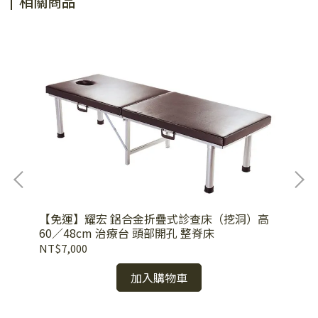
相關商品
鋼跨
【免運】耀宏 鋁合金折疊式診查床（挖洞）高
【台
60／48cm 治療台 頭部開孔 整脊床
NT$7,000
NT
加入購物車