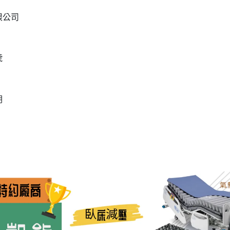
限公司
號
明