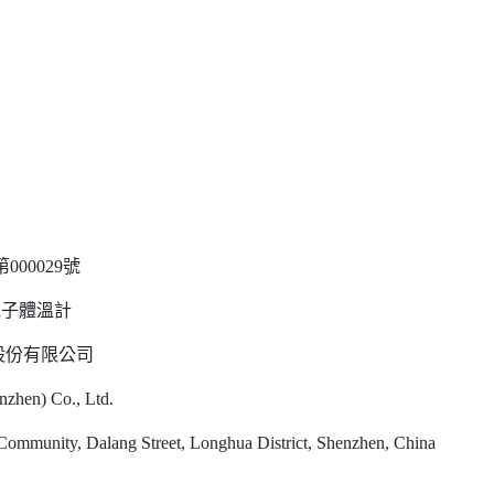
00029號
電子體溫計
股份有限公司
en) Co., Ltd.
ity, Dalang Street, Longhua District, Shenzhen, China