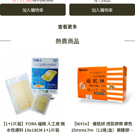
NT$3,980
NT$4,500
NT$420
加入購物車
加入購物車
查看更多
熱賣商品
【1+1片裝】FORA 福爾 人工皮 親
【Nitto】 優肌絆 透氣膠帶 膚色
水性膚料 10x16CM 1+1片裝
25mmx7m（12捲/盒）美睫膠帶