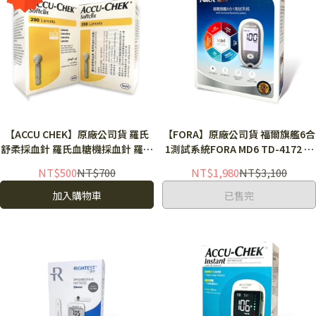
【ACCU CHEK】原廠公司貨 羅氏
【FORA】原廠公司貨 福爾旗艦6合
舒柔採血針 羅氏血糖機採血針 羅氏
1測試系統FORA MD6 TD-4172 藍
舒柔採血筆專用採血針 扁針 羅氏採
芽血糖機 血糖機 福爾血糖機
NT$500
NT$700
NT$1,980
NT$3,100
血針 採血針
加入購物車
已售完