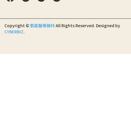
Copyright ©
凱能醫療器材
All Rights Reserved.
Designed by
CYBERBIZ
.