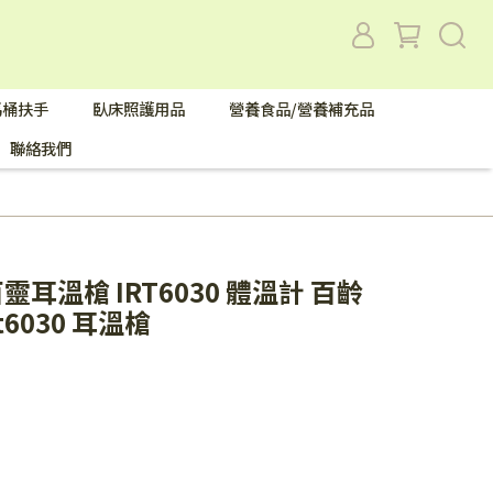
馬桶扶手
臥床照護用品
營養食品/營養補充品
聯絡我們
靈耳溫槍 IRT6030 體溫計 百齡
t6030 耳溫槍