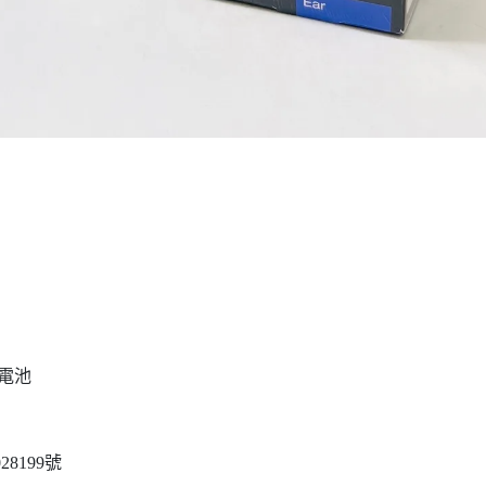
、電池
8199號