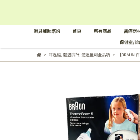
輔具補助諮詢
首頁
所有商品
醫療器
保健室/診
耳溫槍
,
體溫度計
,
體溫量測全品項
【BRAUN 