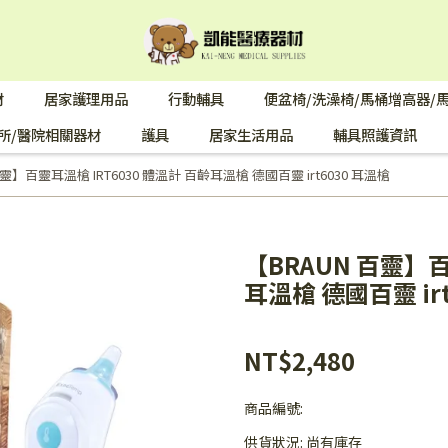
材
居家護理用品
行動輔具
便盆椅/洗澡椅/馬桶增高器/
所/醫院相關器材
護具
居家生活用品
輔具照護資訊
百靈】百靈耳溫槍 IRT6030 體溫計 百齡耳溫槍 德國百靈 irt6030 耳溫槍
【BRAUN 百靈】百
耳溫槍 德國百靈 ir
NT$2,480
商品編號:
供貨狀況:
尚有庫存