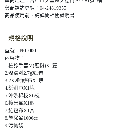
藥商地址：台中市大里區大德街79、81號1樓
藥商諮詢專線：04-24819355
商品使用前，請詳閱相關說明書
規格說明
型號：N01000
內容物：
1.檢診手套M(無粉)X1雙
2.潤滑劑2.7gX1包
3.2X2吋紗布X1塊
4.紙洞巾X1塊
5.沖洗棉枝X6枝
6.換藥盒X1個
7.紙包布X1片
8.導尿盆1000cc
9.污物袋