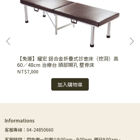
鋼跨
【免運】耀宏 鋁合金折疊式診查床（挖洞）高
【台
60／48cm 治療台 頭部開孔 整脊床
NT$7,000
NT
加入購物車
Informations
客服專線：04-24850660
客服時間：門市週一到週六9:00am - 9:00pm. 週日9:00am -