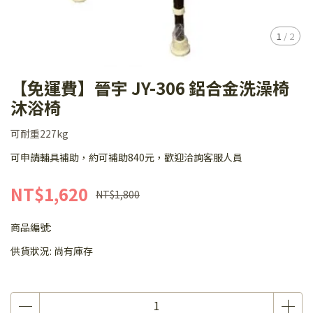
1
/
2
【免運費】晉宇 JY-306 鋁合金洗澡椅
沐浴椅
可耐重227kg
可申請輔具補助，約可補助840元，歡迎洽詢客服人員
NT$1,620
NT$1,800
商品編號:
供貨狀況:
尚有庫存