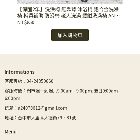
【保固2年】洗澡椅 無靠背 沐浴椅 鋁合金洗澡
【
椅 輔具補助 防滑椅 老人洗澡 豐鎰洗澡椅 ANS-
澡
01
椅
NT$850
NT
加入購物車
Informations
客服專線：04-24850660
客服時間：門市週一到週六9:00am - 9:00pm. 週日9:00am -
6:00pm
信箱：a24078612@gmail.com
地址：台中市大里區大德街79、81號
Menu