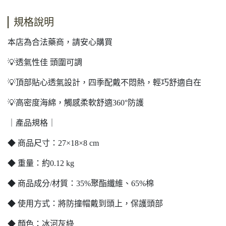
規格說明
本店為合法藥商，請安心購買
💡透氣性佳 頭圍可調
💡頂部貼心透氣設計，四季配戴不悶熱，輕巧舒適自在
💡高密度海綿，觸感柔軟舒適360°防護
｜產品規格｜
◆ 商品尺寸：27×18×8 cm
◆ 重量：約0.12 kg
◆ 商品成分/材質：35%聚酯纖維、65%棉
◆ 使用方式：將防撞帽戴到頭上，保護頭部
◆ 顏色：冰河灰綠