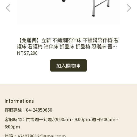
【免運費】立新 不鏽鋼陪伴床 不鏽鋼陪伴椅 看
【
護床 看護椅 陪伴床 折疊床 折疊椅 照護床 醫院
應
用 60CM 70CM
報
NT$7,200
NT
加入購物車
Informations
客服專線：04-24850660
客服時間：門市週一到週六9:00am - 9:00pm. 週日9:00am -
6:00pm
信箱：a24078612@gmail.com