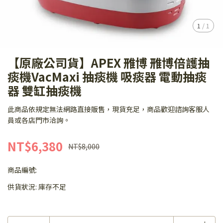
1
/
1
【原廠公司貨】APEX 雃博 雃博倍護抽
痰機VacMaxi 抽痰機 吸痰器 電動抽痰
器 雙缸抽痰機
此商品依規定無法網路直接販售，現貨充足，商品歡迎諮詢客服人
員或各店門市洽詢。
NT$6,380
NT$8,000
商品編號:
供貨狀況:
庫存不足