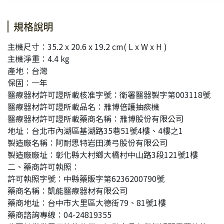
規格說明
主機尺寸：35.2 x 20.6 x 19.2 cm( L x W x H )
主機淨重：4.4 kg
產地：台灣
保固：一年
醫療器材許可證所載核准字號：衛署醫器製字第003118號
醫療器材許可證所載品名：雃博倍護抽痰機
醫療器材許可證所載藥商名稱：雃博股份有限公司
地址：台北市內湖區基湖路35巷51號4樓、4樓之1
製造廠名稱：阿耐思特岩田漢弓股份有限公司
製造廠廠址：彰化縣大村鄉大橋村中山路3段121號1樓
二、藥商許可執照：
許可執照字號：中縣藥販字第6236200790號
藥商名稱：凱能醫療器材有限公司
藥商地址：台中市大里區大德街79、81號1樓
藥商諮詢專線：04-24819355