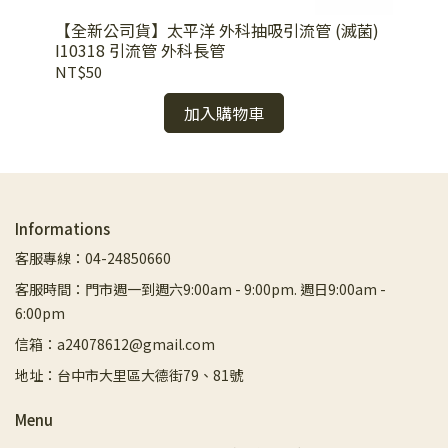
【全新公司貨】太平洋 外科抽吸引流管 (滅菌)
【原
I10318 引流管 外科長管
抽痰
NT$50
NT
加入購物車
Informations
客服專線：04-24850660
客服時間：門市週一到週六9:00am - 9:00pm. 週日9:00am -
6:00pm
信箱：a24078612@gmail.com
地址：台中市大里區大德街79、81號
Menu