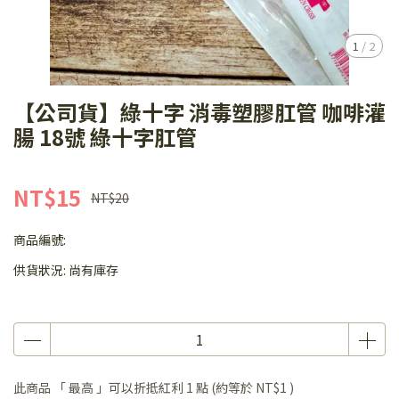
1
/
2
【公司貨】綠十字 消毒塑膠肛管 咖啡灌
腸 18號 綠十字肛管
NT$15
NT$20
商品編號:
供貨狀況:
尚有庫存
此商品 「 最高 」可以折抵紅利
1
點 (約等於
NT$1
)