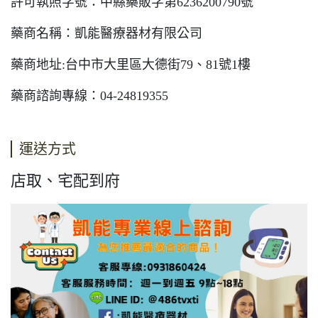
許可執照字號：中縣藥販字第
6236200790
號
藥商名稱：凱能醫療器材有限公司
藥商地址
:
台中市大里區大德街
79
、
81
號
1
樓
藥商諮詢專線：
04-24819355
運送方式
店取、宅配到府