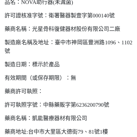
品名：
NOVA
助行器
(
未滅菌
)
許可證核准字號：衛署醫器製壹字第
000140
號
藥商名稱：光星骨科復健器材股份有限公司二廠
製造廠名稱及地址：臺中市神岡區豐洲路
1096
、
1102
號
製造日期：標示於產品
有效期間（或保存期限）：無
藥商許可執照：
許可執照字號：中縣藥販字第
6236200790
號
藥商名稱：凱能醫療器材有限公司
藥商地址
:
台中市大里區大德街
79
、
81
號
1
樓