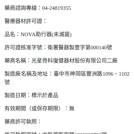
藥商諮詢專線：
04-24819355
醫療器材許可證：
品名：
NOVA
助行器
(
未滅菌
)
許可證核准字號：衛署醫器製壹字第
000140
號
藥商名稱：光星骨科復健器材股份有限公司二廠
製造廠名稱及地址：臺中市神岡區豐洲路
1096
、
1102
號
製造日期：標示於產品
有效期間（或保存期限）：無
藥商許可執照：