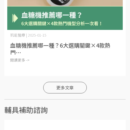
凱能醫療 | 2025-01-15
血糖機推薦哪一種？6大選購關鍵×4款熱
門⋯
閱讀更多 ->
更多文章
輔具補助諮詢